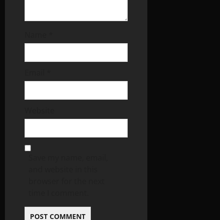
Name
*
Email
*
Website
Save my name, email,
and website in this
browser for the next
time I comment.