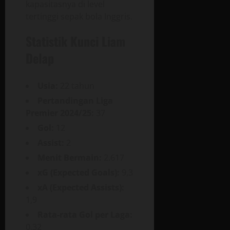
kapasitasnya di level
tertinggi sepak bola Inggris.
Statistik Kunci Liam
Delap
Usia:
22 tahun
Pertandingan Liga
Premier 2024/25:
37
Gol:
12
Assist:
2
Menit Bermain:
2.617
xG (Expected Goals):
9,3
xA (Expected Assists):
1,9
Rata-rata Gol per Laga:
0,32