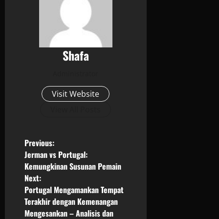
Shafa
Administrator
Visit Website
View All Posts
P
Previous:
Jerman vs Portugal:
o
Kemungkinan Susunan Pemain
Next:
s
Portugal Mengamankan Tempat
Terakhir dengan Kemenangan
t
Mengesankan – Analisis dan