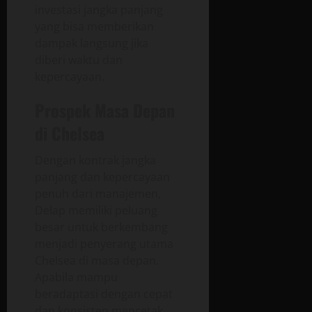
investasi jangka panjang
yang bisa memberikan
dampak langsung jika
diberi waktu dan
kepercayaan.
Prospek Masa Depan
di Chelsea
Dengan kontrak jangka
panjang dan kepercayaan
penuh dari manajemen,
Delap memiliki peluang
besar untuk berkembang
menjadi penyerang utama
Chelsea di masa depan.
Apabila mampu
beradaptasi dengan cepat
dan konsisten mencetak