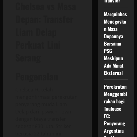
Transfer
Chelsea vs Masa
Marquinhos
Depan: Transfer
Menegaska
Liam Delap
n Masa
Depannya
Perkuat Lini
Bersama
PSG
Serang
Meskipun
Ada Minat
Eksternal
Pengenalan
Perekrutan
Chelsea FC telah
Menggembi
mengonfirmasi perekrutan
rakan bagi
penyerang muda Liam
Toulouse
Delap dari Ipswich Town
FC:
dengan biaya transfer
Penyerang
sebesar £30 juta. Striker
Argentina
berusia 22 tahun ini