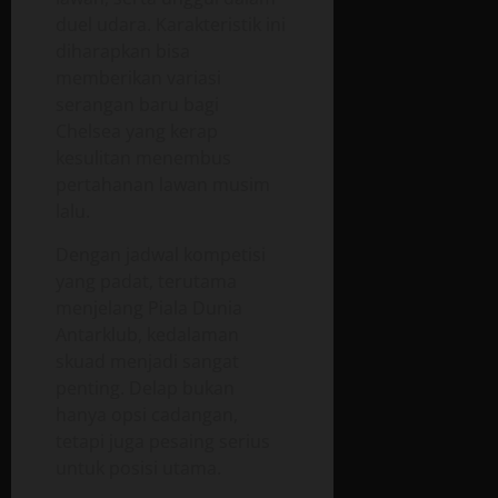
duel udara. Karakteristik ini
diharapkan bisa
memberikan variasi
serangan baru bagi
Chelsea yang kerap
kesulitan menembus
pertahanan lawan musim
lalu.
Dengan jadwal kompetisi
yang padat, terutama
menjelang Piala Dunia
Antarklub, kedalaman
skuad menjadi sangat
penting. Delap bukan
hanya opsi cadangan,
tetapi juga pesaing serius
untuk posisi utama.