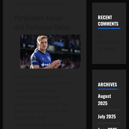
talenta muda potensial.
Perjalanan Karier
RECENT
COMMENTS
dan Performa Delap
No
comments
to show.
Liam Delap, putra dari
mantan gelandang Premier
ARCHIVES
League Rory Delap,
August
memulai kariernya di
2025
akademi Manchester City
sebelum dipinjamkan ke
July 2025
beberapa klub
Championship. Musim