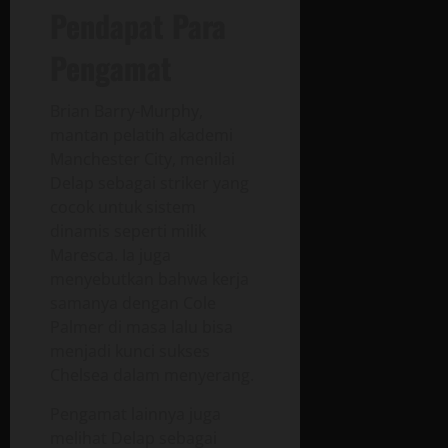
Pendapat Para
Pengamat
Brian Barry-Murphy,
mantan pelatih akademi
Manchester City, menilai
Delap sebagai striker yang
cocok untuk sistem
dinamis seperti milik
Maresca. Ia juga
menyebutkan bahwa kerja
samanya dengan Cole
Palmer di masa lalu bisa
menjadi kunci sukses
Chelsea dalam menyerang.
Pengamat lainnya juga
melihat Delap sebagai