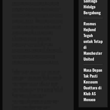
Santiago
menandatangani kontrak
Hidalgo
jangka panjang berdurasi
Bergabung
enam tahun hingga musim
panas 2031. Bergabungnya
Rasmus
Delap memberi tambahan
Højlund
kekuatan di lini depan
Teguh
Chelsea yang tengah
untuk Tetap
bersiap tampil di Piala
di
Dunia Antarklub FIFA 2025,
Manchester
yang akan berlangsung
United
mulai 16 Juni mendatang.
Masa Depan
Rekrutan anyar ini sejalan
Tak Pasti
dengan strategi klub untuk
Kassoum
meregenerasi skuad dan
Ouattara di
membangun tim yang lebih
Klub AS
kompetitif dengan
Monaco
menggabungkan pemain
berpengalaman dan