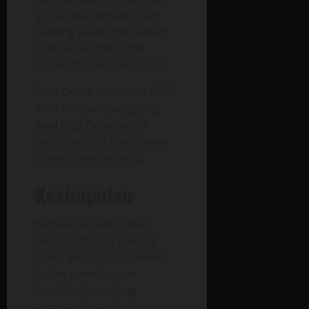
gol, ia bisa menjadi pilar
penting dalam perjalanan
klub menantang trofi
domestik maupun Eropa.
Piala Dunia Antarklub 2025
akan menjadi panggung
awal bagi Delap untuk
membuktikan kualitasnya
di level internasional.
Kesimpulan
Kehadiran Liam Delap
menjadi bagian penting
dari transformasi Chelsea
dalam membangun
kembali skuad yang
kompetitif dan