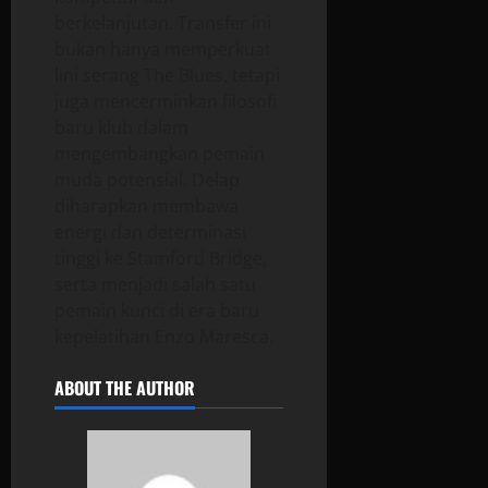
berkelanjutan. Transfer ini
bukan hanya memperkuat
lini serang The Blues, tetapi
juga mencerminkan filosofi
baru klub dalam
mengembangkan pemain
muda potensial. Delap
diharapkan membawa
energi dan determinasi
tinggi ke Stamford Bridge,
serta menjadi salah satu
pemain kunci di era baru
kepelatihan Enzo Maresca.
ABOUT THE AUTHOR