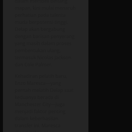
dalam membeli bintang
mapan, kini mulai menaruh
perhatian pada talenta
muda berpotensi tinggi.
Delap akan bergabung
dengan barisan penyerang
yang masih dalam proses
pembentukan ulang,
termasuk Nicolas Jackson
dan Cole Palmer.
Kehadiran pelatih baru,
Enzo Maresca—yang
pernah melatih Delap saat
keduanya berada di
Manchester City—juga
menjadi faktor penting
dalam keberhasilan
transfer ini. Maresca