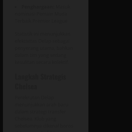
Penghargaan:
Masuk
nominasi Pemain Muda
Terbaik Premier League
Statistik ini menunjukkan
efektivitas Delap sebagai
penyerang utama, bahkan
dalam tim yang sedang
kesulitan secara kolektif.
Langkah Strategis
Chelsea
Perekrutan Delap
menunjukkan arah baru
dalam strategi transfer
Chelsea. Klub yang
sebelumnya dikenal boros