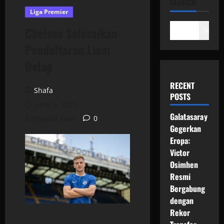
SEARCH
Liga Premier
Chelsea Selesaikan
Search
Pendaftaran Liam
Delap
RECENT
Shafa
POSTS
June 5, 2025
Galatasaray
3 minutes read
0
Gegerkan
Eropa:
Victor
Osimhen
Resmi
Bergabung
dengan
Rekor