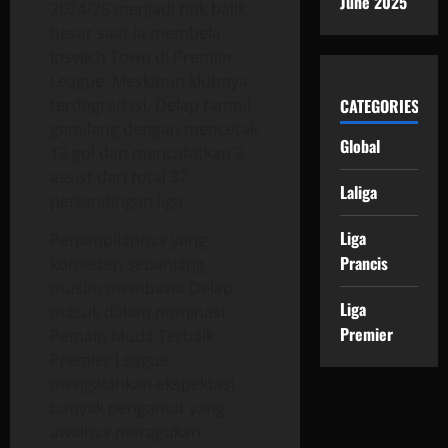
June 2025
2024/25 menjadi titik balik
besar saat ia membela
Ipswich Town di Premier
League. Meskipun klubnya
CATEGORIES
terdegradasi, Delap tampil
gemilang dengan mencetak
Global
12 gol dan mencatatkan 2
assist dari total 37
Laliga
pertandingan liga.
Liga
Penampilannya yang
Prancis
konsisten sepanjang
musim membawa Delap
Liga
masuk dalam nominasi
Premier
Pemain Muda Terbaik
Premier League,
mengalahkan ekspektasi
banyak pengamat yang
awalnya meragukan