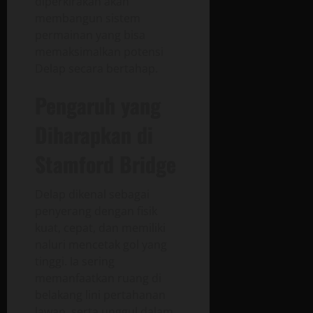
diperkirakan akan
membangun sistem
permainan yang bisa
memaksimalkan potensi
Delap secara bertahap.
Pengaruh yang
Diharapkan di
Stamford Bridge
Delap dikenal sebagai
penyerang dengan fisik
kuat, cepat, dan memiliki
naluri mencetak gol yang
tinggi. Ia sering
memanfaatkan ruang di
belakang lini pertahanan
lawan, serta unggul dalam