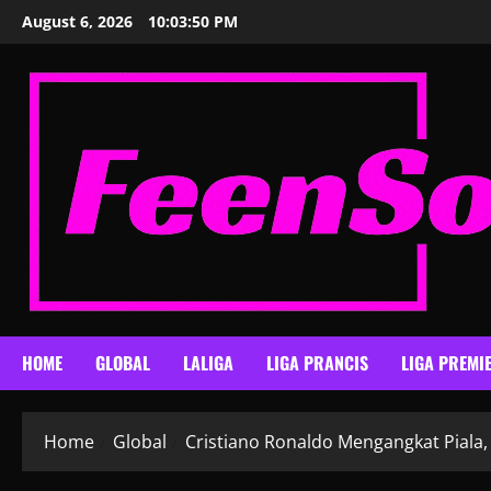
Skip
August 6, 2026
10:03:52 PM
to
content
HOME
GLOBAL
LALIGA
LIGA PRANCIS
LIGA PREMI
Home
Global
Cristiano Ronaldo Mengangkat Piala,