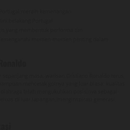
 Portugal meraih kemenangan
lini belakang Portugal
gis yang membentuk performa tim
 memengaruhi momen-momen penting dalam
Ronaldo
r sepanjang masa, warisan Cristiano Ronaldo terus
mpuan mencetak golnya yang luar biasa, kualitas
olahraga telah mengukuhkan posisinya sebagai
luas di luar lapangan, menginspirasi generasi
asi