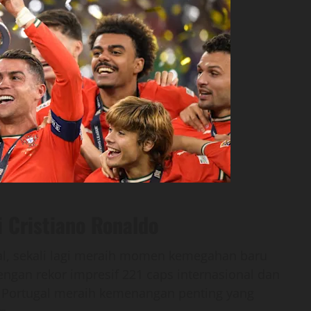
Cristiano Ronaldo
al, sekali lagi meraih momen kemegahan baru
engan rekor impresif 221 caps internasional dan
 Portugal meraih kemenangan penting yang