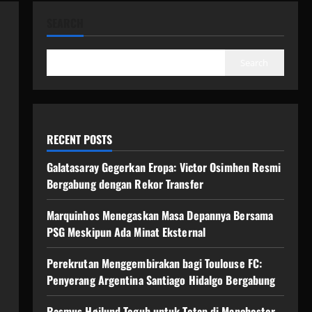
SEARCH
Search
RECENT POSTS
Galatasaray Gegerkan Eropa: Victor Osimhen Resmi
Bergabung dengan Rekor Transfer
Marquinhos Menegaskan Masa Depannya Bersama
PSG Meskipun Ada Minat Eksternal
Perekrutan Menggembirakan bagi Toulouse FC:
Penyerang Argentina Santiago Hidalgo Bergabung
Rasmus Højlund Teguh untuk Tetap di Manchester