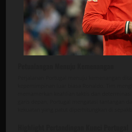
Petualangan Menuju Kemenangan
Perjalanan Portugal menuju kemenangan dita
kepemimpinan luar biasa Ronaldo. Tim meng
memamerkan keahlian taktis dan determinasi 
garis depan, Portugal mengatasi tantangan
kekuatan yang patut diperhitungkan di sepakb
Highlight Pertandingan Kunci Portugal