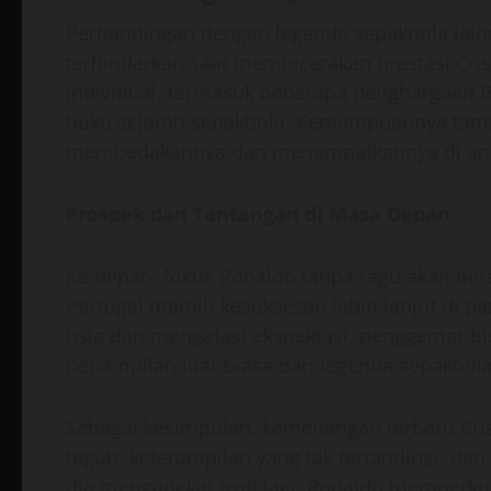
Perbandingan dengan legenda sepakbola lainny
terhindarkan saat membicarakan prestasi Cri
individual, termasuk beberapa penghargaan B
buku sejarah sepakbola. Kemampuannya tampil 
membedakannya dan menempatkannya di anta
Prospek dan Tantangan di Masa Depan
Ke depan, fokus Ronaldo tanpa ragu akan be
Portugal meraih kesuksesan lebih lanjut di pa
usia dan mengatasi ekspektasi, penggemar
penampilan luar biasa dari legenda sepakbola
Sebagai kesimpulan, kemenangan terbaru Cris
teguh, keterampilan yang tak tertandingi, dan
dia mengangkat trofi lagi, Ronaldo memperkuat