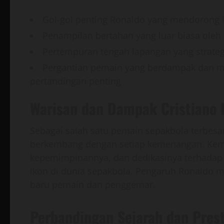
Gol-gol penting Ronaldo yang mendorong
Penampilan bertahan yang luar biasa oleh 
Pertempuran tengah lapangan yang strate
Pergantian pemain yang berdampak dan
pertandingan penting
Warisan dan Dampak Cristiano 
Sebagai salah satu pemain sepakbola terbesa
berkembang dengan setiap kemenangan. Kema
kepemimpinannya, dan dedikasinya terhadap 
ikon di dunia sepakbola. Pengaruh Ronaldo me
baru pemain dan penggemar.
Perbandingan Sejarah dan Prest