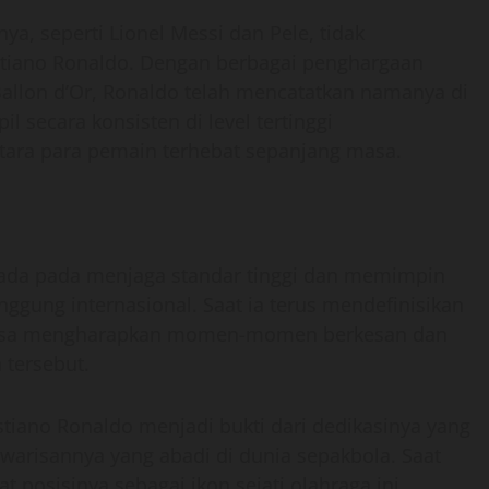
a, seperti Lionel Messi dan Pele, tidak
stiano Ronaldo. Dengan berbagai penghargaan
allon d’Or, Ronaldo telah mencatatkan namanya di
secara konsisten di level tertinggi
ra para pemain terhebat sepanjang masa.
rada pada menjaga standar tinggi dan memimpin
nggung internasional. Saat ia terus mendefinisikan
 bisa mengharapkan momen-momen berkesan dan
 tersebut.
tiano Ronaldo menjadi bukti dari dedikasinya yang
 warisannya yang abadi di dunia sepakbola. Saat
 posisinya sebagai ikon sejati olahraga ini,