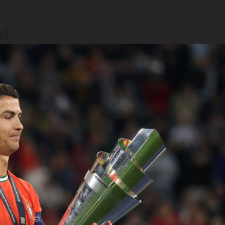
n.
al