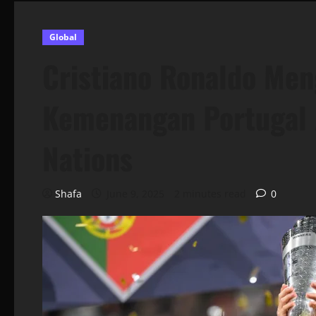
Global
Cristiano Ronaldo Men
Kemenangan Portugal A
Nations
Shafa
June 9, 2025
2 minutes read
0