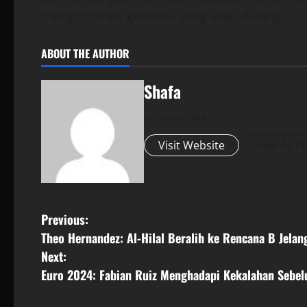
menginspirasi generasi yang akan datang.
ABOUT THE AUTHOR
Shafa
Administrator
Visit Website
View All P
P
Previous:
Theo Hernandez: Al-Hilal Beralih ke Rencana B Jelan
o
Next:
s
Euro 2024: Fabian Ruiz Menghadapi Kekalahan Sebe