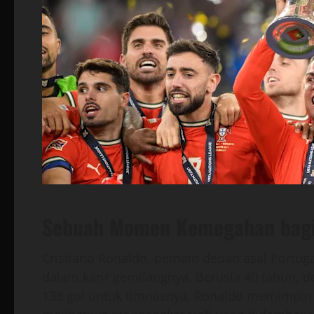
Sebuah Momen Kemegahan bagi 
Cristiano Ronaldo, pemain depan asal Portug
dalam karir gemilangnya. Berusia 40 tahun, d
138 gol untuk timnasnya, Ronaldo memimpin