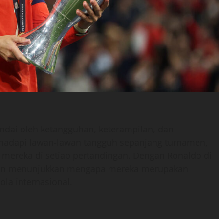
ndai oleh ketangguhan, keterampilan, dan
hadapi lawan-lawan tangguh sepanjang turnamen,
mereka di setiap pertandingan. Dengan Ronaldo di
 dan menunjukkan mengapa mereka merupakan
ola internasional.