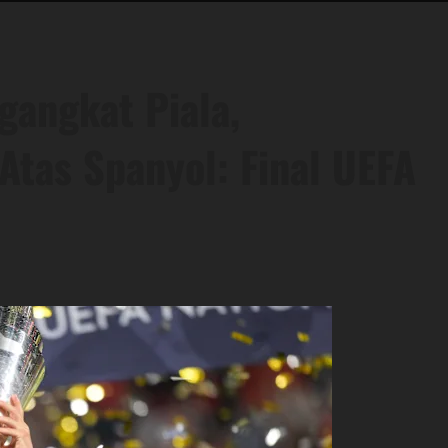
gangkat Piala,
tas Spanyol: Final UEFA