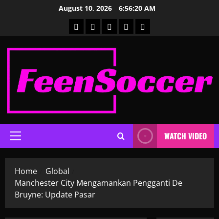
Skip
August 10, 2026
6:56:21 AM
to
Home
Global
Laliga
Liga
Liga
content
Prancis
Premier
WATCH VIDEO
Primary
Menu
Home
Global
Manchester City Mengamankan Pengganti De
Bruyne: Update Pasar