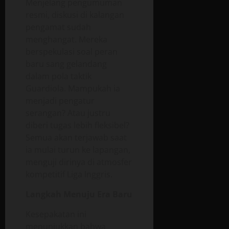
Menjelang pengumuman
resmi, diskusi di kalangan
pengamat sudah
menghangat. Mereka
berspekulasi soal peran
baru sang gelandang
dalam pola taktik
Guardiola. Mampukah ia
menjadi pengatur
serangan? Atau justru
diberi tugas lebih fleksibel?
Semua akan terjawab saat
ia mulai turun ke lapangan,
menguji dirinya di atmosfer
kompetitif Liga Inggris.
Langkah Menuju Era Baru
Kesepakatan ini
menunjukkan bahwa