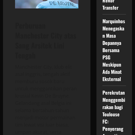
Rekor
Transfer
Marquinhos
Perburuan
Menegaska
Manchester City atas
n Masa
Depannya
Sang Arsitek Lini
Bersama
Tengah
PSG
Meskipun
Manchester City, klub elit
Ada Minat
asal Inggris, tengah aktif
Eksternal
memburu sosok baru
untuk menggantikan peran
Perekrutan
krusial Kevin De Bruyne.
Menggembi
Gelandang asal Belgia ini
rakan bagi
selama bertahun-tahun
Toulouse
menjadi motor permainan
FC:
tim lewat visi luar biasa,
Penyerang
umpan akurat, serta