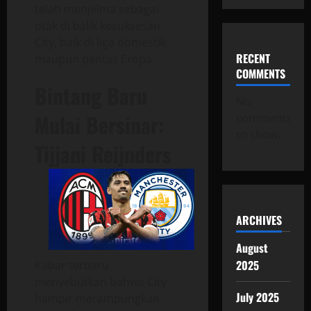
telah menjelma sebagai
otak di balik kesuksesan
City, baik di liga domestik
RECENT
maupun pentas Eropa.
COMMENTS
Bintang Baru
No
Mulai Bersinar:
comments
to show.
Tijjani Reijnders
ARCHIVES
August
2025
Kabar terbaru
menyebutkan bahwa City
July 2025
hampir merampungkan