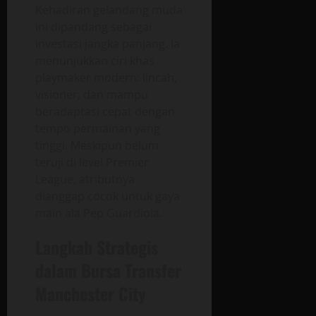
Kehadiran gelandang muda
ini dipandang sebagai
investasi jangka panjang. Ia
menunjukkan ciri khas
playmaker modern: lincah,
visioner, dan mampu
beradaptasi cepat dengan
tempo permainan yang
tinggi. Meskipun belum
teruji di level Premier
League, atributnya
dianggap cocok untuk gaya
main ala Pep Guardiola.
Langkah Strategis
dalam Bursa Transfer
Manchester City