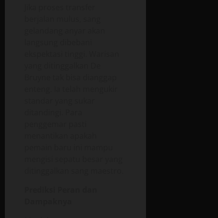
Jika proses transfer
berjalan mulus, sang
gelandang anyar akan
langsung dibebani
ekspektasi tinggi. Warisan
yang ditinggalkan De
Bruyne tak bisa dianggap
enteng. Ia telah mengukir
standar yang sukar
ditandingi. Para
penggemar pasti
menantikan apakah
pemain baru ini mampu
mengisi sepatu besar yang
ditinggalkan sang maestro.
Prediksi Peran dan
Dampaknya