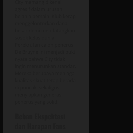
City memang dikenal
agresif dalam urusan
belanja pemain. Klub kerap
menggelontorkan dana
besar demi mendatangkan
sosok kelas dunia.
Perekrutan calon penerus
De Bruyne ini menjadi bukti
nyata bahwa City tidak
ingin menurunkan standar.
Mereka berupaya menjaga
kualitas skuat tetap berada
di puncak, sekaligus
menyiapkan generasi
penerus yang solid.
Beban Ekspektasi
dan Harapan Fans