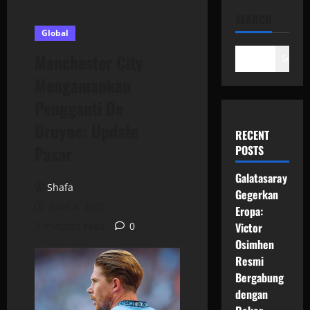
SEARCH
Global
Manchester City
Search
Mengamankan
Pengganti De
Bruyne: Update
RECENT
Pasar
POSTS
Galatasaray
Shafa
Gegerkan
June 4, 2025
Eropa:
3 minutes read
0
Victor
Osimhen
Resmi
Bergabung
dengan