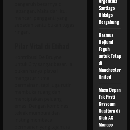
Argentina
pengaruh besarnya di
Santiago
lapangan. Maka dari itu,
Hidalgo
mencari pengganti yang
Bergabung
sepadan tentu bukan tugas
ringan.
Rasmus
Højlund
Pilar Vital di Etihad
Teguh
untuk Tetap
Kontribusi De Bruyne
di
untuk City sangat besar. Ia
Manchester
bukan hanya piawai
United
mengatur ritme
permainan, tapi juga rutin
Masa Depan
membuka ruang dan
Tak Pasti
menciptakan peluang
Kassoum
emas. Dengan kombinasi
Ouattara di
teknik mumpuni dan
Klub AS
insting membaca
Monaco
permainan yang tajam, ia