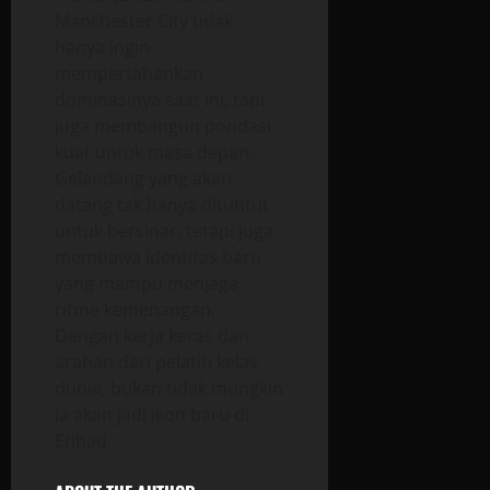
Manchester City tidak
hanya ingin
mempertahankan
dominasinya saat ini, tapi
juga membangun pondasi
kuat untuk masa depan.
Gelandang yang akan
datang tak hanya dituntut
untuk bersinar, tetapi juga
membawa identitas baru
yang mampu menjaga
ritme kemenangan.
Dengan kerja keras dan
arahan dari pelatih kelas
dunia, bukan tidak mungkin
ia akan jadi ikon baru di
Etihad