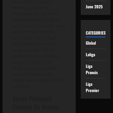
kesepakatan dengan
June 2025
seorang gelandang
bertalenta dari AC Milan.
Pemain berusia 25 tahun
itu mencuri perhatian lewat
gaya bermain energik,
CATEGORIES
kreativitas di lini tengah,
Global
serta kecerdasan taktis
yang menonjol. Meski
Laliga
terlalu dini disandingkan
langsung dengan De
Liga
Bruyne, ia dinilai punya
Prancis
peluang besar untuk
membawa dampak positif
Liga
di Etihad.
Premier
Sosok Potensial
Penerus De Bruyne