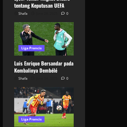
tentang Keputusan UEFA
Shafa
June 28, 2025
0
Liga Prancis
Luis Enrique Bersandar pada
Kembalinya Dembélé
Shafa
June 24, 2025
0
Liga Prancis