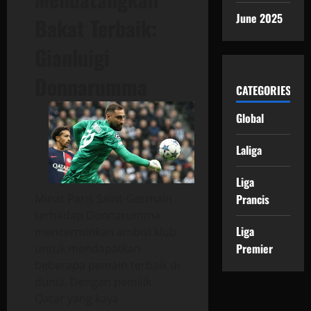
June 2025
Bakat Terbaik:
Gianluigi
Donnarumma
CATEGORIES
Global
Laliga
Liga
Prancis
Minat Paris Saint-Germain
terhadap Donnarumma
Liga
mencerminkan ambisi klub
Premier
untuk mendapatkan
beberapa pemain terbaik di
dunia. Dengan pemilik
Qatar yang kaya