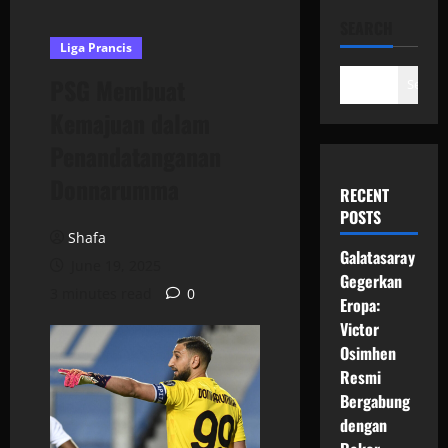
SEARCH
Liga Prancis
PSG Membuat
Search
Kemajuan dalam
Penandatanganan
Donnarumma
RECENT
POSTS
Shafa
Galatasaray
June 19, 2025
Gegerkan
3 minutes read
0
Eropa:
Victor
Osimhen
Resmi
Bergabung
dengan