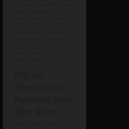
stabilitas di posisi tersebut
untuk tahun-tahun
mendatang. Persaingan
antara kedua kiper
berbakat tersebut juga bisa
mendorong mereka tampil
maksimal, yang akan
menguntungkan tim secara
keseluruhan.
PSG dan
Donnarumma:
Perebutan Tahta
Kiper Utama
Saat negosiasi antara Paris