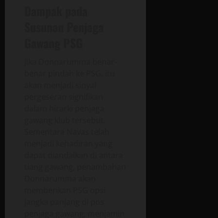
Dampak pada
Susunan Penjaga
Gawang PSG
Jika Donnarumma benar-
benar pindah ke PSG, itu
akan menjadi sinyal
pergeseran signifikan
dalam hirarki penjaga
gawang klub tersebut.
Sementara Navas telah
menjadi kehadiran yang
dapat diandalkan di antara
tiang gawang, penambahan
Donnarumma akan
memberikan PSG opsi
jangka panjang di pos
penjaga gawang, menjamin