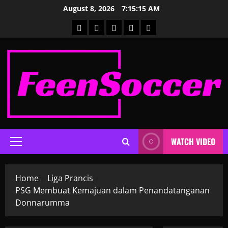
Skip
August 8, 2026
7:15:16 AM
to
Home
Global
Laliga
Liga
Liga
content
Prancis
Premier
WATCH VIDEO
Primary
Menu
Home
Liga Prancis
PSG Membuat Kemajuan dalam Penandatanganan
Donnarumma