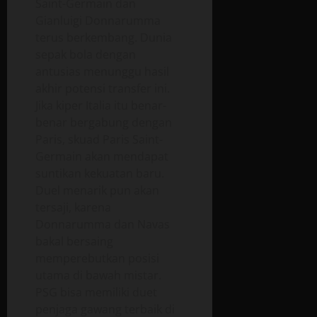
Saint-Germain dan
Gianluigi Donnarumma
terus berkembang. Dunia
sepak bola dengan
antusias menunggu hasil
akhir potensi transfer ini.
Jika kiper Italia itu benar-
benar bergabung dengan
Paris, skuad Paris Saint-
Germain akan mendapat
suntikan kekuatan baru.
Duel menarik pun akan
tersaji, karena
Donnarumma dan Navas
bakal bersaing
memperebutkan posisi
utama di bawah mistar.
PSG bisa memiliki duet
penjaga gawang terbaik di