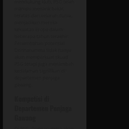
mendukung klub, PSG telah
mampu menarik bakat
teratas dari seluruh dunia,
menjadikan mereka
kekuatan Eropa dalam
beberapa tahun terakhir.
Penambahan potensial
Donnarumma tidak hanya
akan memperkuat skuad
PSG tetapi juga menambah
kedalaman signifikan di
departemen penjaga
gawang.
Kompetisi di
Departemen Penjaga
Gawang
Di PSG, Donnarumma akan