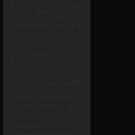
bersaing dengan veteran
Kosta Rika, Keylor Navas,
untuk posisi penjaga
gawang utama. Navas, yang
telah berperan penting
dalam kesuksesan terbaru
PSG, membawa
pengalaman yang sangat
berharga dan telah
membuktikan dirinya di
level tertinggi sepak bola.
Kedatangan Donnarumma
akan menciptakan
persaingan sehat antara
kedua penjaga gawang
tersebut, yang pada
akhirnya akan
menguntungkan tim saat