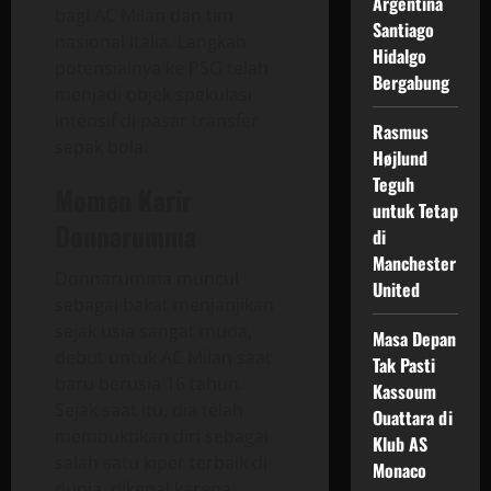
Argentina
bagi AC Milan dan tim
Santiago
nasional Italia. Langkah
Hidalgo
potensialnya ke PSG telah
Bergabung
menjadi objek spekulasi
intensif di pasar transfer
Rasmus
sepak bola.
Højlund
Teguh
Momen Karir
untuk Tetap
Donnarumma
di
Manchester
Donnarumma muncul
United
sebagai bakat menjanjikan
sejak usia sangat muda,
Masa Depan
debut untuk AC Milan saat
Tak Pasti
baru berusia 16 tahun.
Kassoum
Sejak saat itu, dia telah
Ouattara di
membuktikan diri sebagai
Klub AS
salah satu kiper terbaik di
Monaco
dunia, dikenal karena