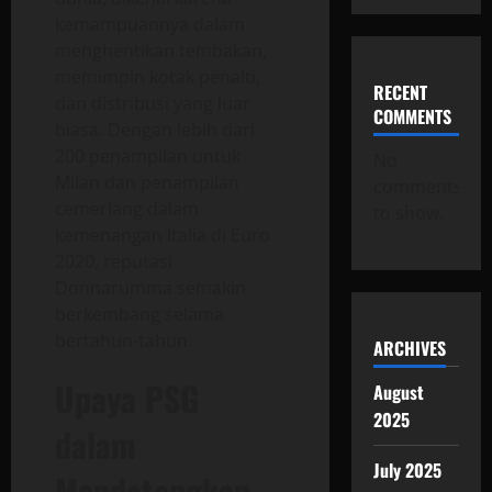
kemampuannya dalam
menghentikan tembakan,
memimpin kotak penalti,
RECENT
dan distribusi yang luar
COMMENTS
biasa. Dengan lebih dari
200 penampilan untuk
No
Milan dan penampilan
comments
cemerlang dalam
to show.
kemenangan Italia di Euro
2020, reputasi
Donnarumma semakin
berkembang selama
bertahun-tahun.
ARCHIVES
Upaya PSG
August
2025
dalam
July 2025
Mendatangkan