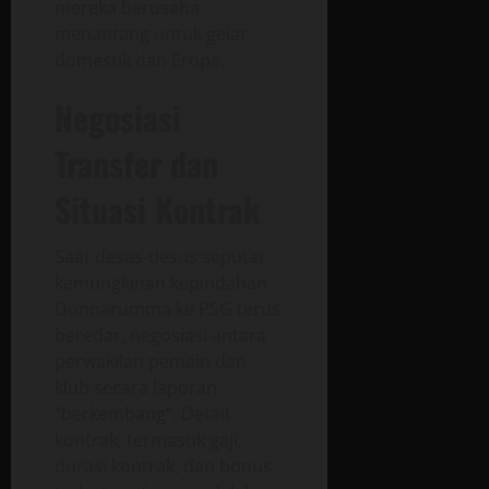
mereka berusaha
menantang untuk gelar
domestik dan Eropa.
Negosiasi
Transfer dan
Situasi Kontrak
Saat desas-desus seputar
kemungkinan kepindahan
Donnarumma ke PSG terus
beredar, negosiasi antara
perwakilan pemain dan
klub secara laporan
“berkembang”. Detail
kontrak, termasuk gaji,
durasi kontrak, dan bonus