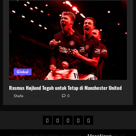
Global
Rasmus Højlund Teguh untuk Tetap di Manchester United
Shafa
August 1, 2025
0
Home
Global
Laliga
Liga
Liga
Prancis
Premier
Copyright © All rights reserved.
|
MoreNews
by AF