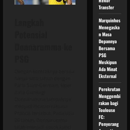
Rekor
Transfer
Langkah
Marquinhos
Menegaska
Potensial
n Masa
Depannya
Donnarumma ke
Bersama
PSG
PSG
Meskipun
Ada Minat
Dengan kontraknya bersisa
Eksternal
hanya satu tahun dengan
Paris Saint-Germain, kiper
Perekrutan
Italia Gianluigi
Menggembi
Donnarumma tampaknya
rakan bagi
menjadi incaran raksasa
Toulouse
Prancis tersebut. Pada usia
FC:
26 tahun, Donnarumma
Penyerang
telah menjadi sosok kunci