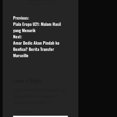
View All Posts
P
Previous:
Piala Eropa U21: Malam Hasil
o
yang Menarik
Next:
s
Amar Dedic Akan Pindah ke
Benfica? Berita Transfer
t
Marseille
n
a
Leave a Reply
v
Your email address will not
i
be published.
Required
fields are marked
*
g
Comment
*