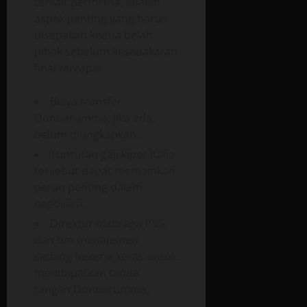
terkait performa, adalah
aspek penting yang harus
disepakati kedua belah
pihak sebelum kesepakatan
final tercapai.
Biaya transfer
Donnarumma, jika ada,
belum diungkapkan.
Tuntutan gaji kiper Italia
tersebut dapat memainkan
peran penting dalam
negosiasi.
Direktur olahraga PSG
dan tim manajemen
sedang bekerja keras untuk
mendapatkan tanda
tangan Donnarumma.