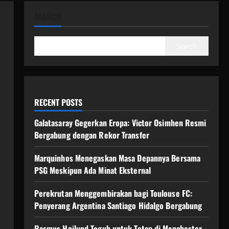
SEARCH
Search
RECENT POSTS
Galatasaray Gegerkan Eropa: Victor Osimhen Resmi
Bergabung dengan Rekor Transfer
Marquinhos Menegaskan Masa Depannya Bersama
PSG Meskipun Ada Minat Eksternal
Perekrutan Menggembirakan bagi Toulouse FC:
Penyerang Argentina Santiago Hidalgo Bergabung
Rasmus Højlund Teguh untuk Tetap di Manchester