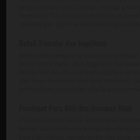
dengan catatan sembilan kali menjaga gawang
membantu PSV menjuarai Eredivisie musim ini. 
pertandingan Liga Champions dan Liga Euro
Detail Transfer dan Implikasi
Benítez akan bergabung secara resmi dengan C
bersama PSV habis. Klub Inggris ini mengikat
Kedatangan Benítez memperkuat posisi penjag
oleh Dean Henderson dan Remi Matthews. Tra
memperbaiki pertahanan sekaligus menamba
Pendapat Para Ahli dan Harapan Klub
Chairman Crystal Palace, Steve Parish, menya
Benítez akan membawa kualitas dan pengalam
bola juga menilai, kehadiran Benítez dapat 