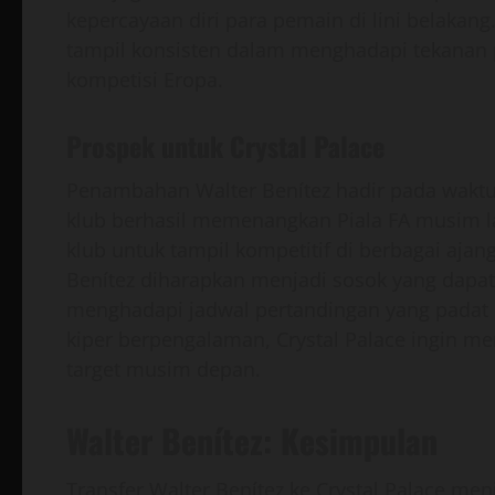
kepercayaan diri para pemain di lini belakang
tampil konsisten dalam menghadapi tekanan p
kompetisi Eropa.
Prospek untuk Crystal Palace
Penambahan Walter Benítez hadir pada waktu y
klub berhasil memenangkan Piala FA musim la
klub untuk tampil kompetitif di berbagai aja
Benítez diharapkan menjadi sosok yang dapa
menghadapi jadwal pertandingan yang padat 
kiper berpengalaman, Crystal Palace ingin m
target musim depan.
Walter Benítez: Kesimpulan
Transfer Walter Benítez ke Crystal Palace me