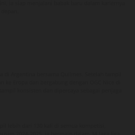
ni, ia siap menjalani babak baru dalam kariernya
 depan.
a di Argentina bersama Quilmes. Setelah tampil
an ke Eropa dan bergabung dengan OGC Nice di
tampil konsisten dan dipercaya sebagai penjaga
l lebih dari 130 kali di semua kompetisi,
musim 2024-2025, ia bermain dalam 34 laga liga