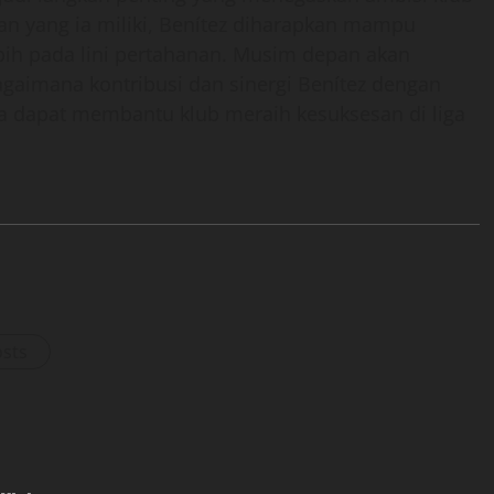
 yang ia miliki, Benítez diharapkan mampu
bih pada lini pertahanan. Musim depan akan
gaimana kontribusi dan sinergi Benítez dengan
a dapat membantu klub meraih kesuksesan di liga
osts