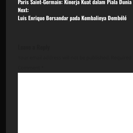
Paris Saint-Germain: Kinerja Kuat dalam Piala Dunia
o
Next:
s
Luis Enrique Bersandar pada Kembalinya Dembélé
t
n
Leave a Reply
a
Your email address will not be published.
Required 
v
Comment
*
i
g
a
t
i