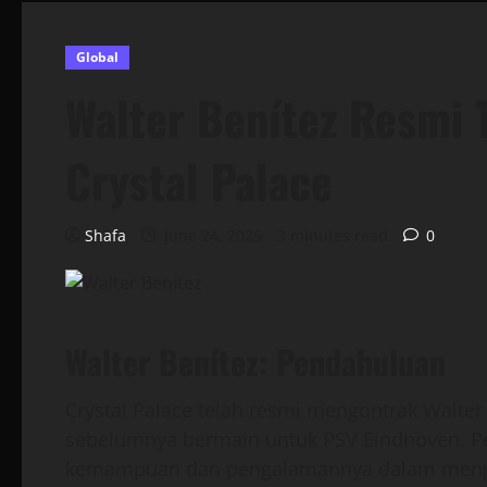
Global
Walter Benítez Resmi 
Crystal Palace
Shafa
June 24, 2025
3 minutes read
0
Walter Benítez: Pendahuluan
Crystal Palace telah resmi mengontrak Walter
sebelumnya bermain untuk PSV Eindhoven. Pem
kemampuan dan pengalamannya dalam menga