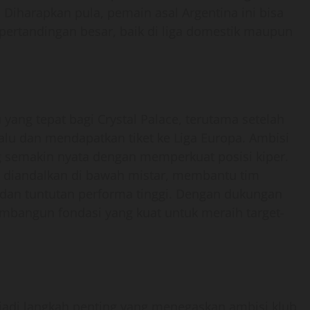
. Diharapkan pula, pemain asal Argentina ini bisa
ertandingan besar, baik di liga domestik maupun
ang tepat bagi Crystal Palace, terutama setelah
lu dan mendapatkan tiket ke Liga Europa. Ambisi
ng semakin nyata dengan memperkuat posisi kiper.
t diandalkan di bawah mistar, membantu tim
dan tuntutan performa tinggi. Dengan dukungan
embangun fondasi yang kuat untuk meraih target-
njadi langkah penting yang menegaskan ambisi klub