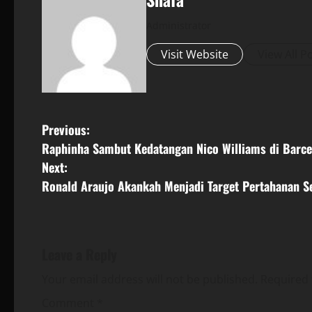
Administrator
Visit Website
View All P
P
Previous:
Raphinha Sambut Kedatangan Nico Williams di Barce
o
Next:
s
Ronald Araujo Akankah Menjadi Target Pertahanan Se
t
n
Leave a Reply
a
Your email address will not be published.
Required 
v
Comment
*