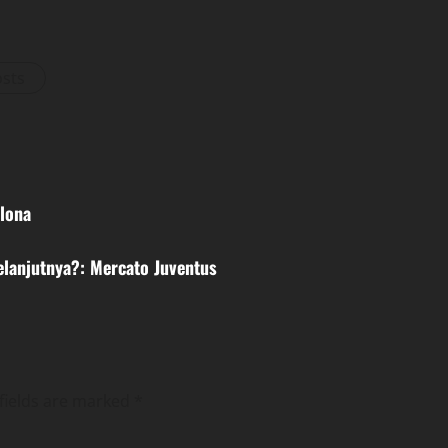
osts
lona
lanjutnya?: Mercato Juventus
fields are marked
*