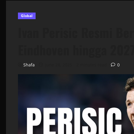
Global
Ivan Perisic Resmi B
Eindhoven hingga 202
Shafa
June 28, 2025
2 minutes read
0