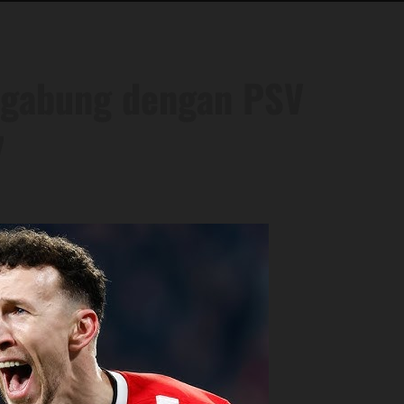
ergabung dengan PSV
7