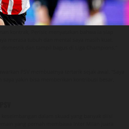
an kontrak, Perisic menyatakan bahwa ia siap
ya merasa tubuh dan mental saya masih kuat.
r domestik dan tampil bagus di Liga Champions,”
warkan PSV membuatnya tertarik sejak awal. “Saya
 saya yakin bisa memberikan kontribusi besar,
 PSV
n keseimbangan dalam skuad yang banyak diisi
emain yang pernah membawa Inter Milan juara