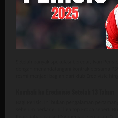
Setelah banyak spekulasi beredar, Ivan Peris
dengan menandatangani kontrak bersama PSV E
resmi menjadi bagian dari klub Eredivisie hi
Kembali ke Eredivisie Setelah 13 Tahun
Bagi Perisic, ini bukan pengalaman pertaman
sebelum berkarier di liga top Eropa seperti B
Kepindahannya ke PSV menjadi semacam “puta