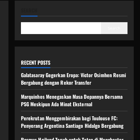
SEARCH
Search
RECENT POSTS
Galatasaray Gegerkan Eropa: Victor Osimhen Resmi
Bergabung dengan Rekor Transfer
Marquinhos Menegaskan Masa Depannya Bersama
PSG Meskipun Ada Minat Eksternal
Perekrutan Menggembirakan bagi Toulouse FC:
Penyerang Argentina Santiago Hidalgo Bergabung
Rasmus Højlund Teguh untuk Tetap di Manchester