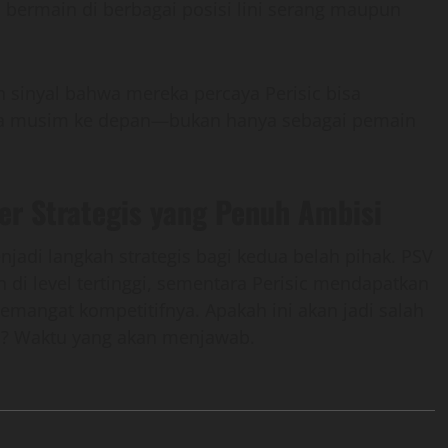
l bermain di berbagai posisi lini serang maupun
 sinyal bahwa mereka percaya Perisic bisa
tiga musim ke depan—bukan hanya sebagai pemain
fer Strategis yang Penuh Ambisi
jadi langkah strategis bagi kedua belah pihak. PSV
 level tertinggi, sementara Perisic mendapatkan
emangat kompetitifnya. Apakah ini akan jadi salah
ini? Waktu yang akan menjawab.