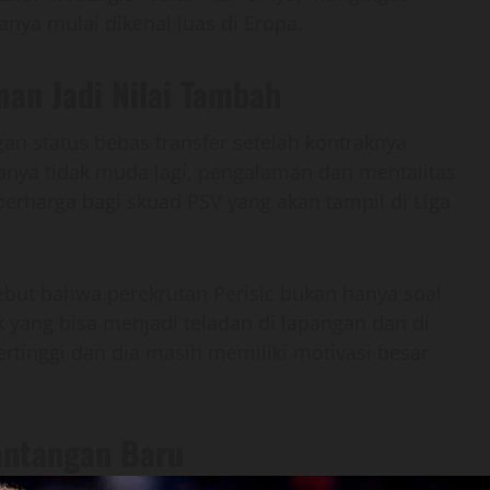
anya mulai dikenal luas di Eropa.
man Jadi Nilai Tambah
gan status bebas transfer setelah kontraknya
anya tidak muda lagi, pengalaman dan mentalitas
berharga bagi skuad PSV yang akan tampil di Liga
ebut bahwa perekrutan Perisic bukan hanya soal
 yang bisa menjadi teladan di lapangan dan di
ertinggi dan dia masih memiliki motivasi besar
Tantangan Baru