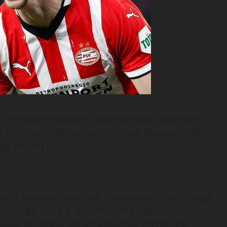
ic akhirnya mengakhiri teka-teki masa depannya
indhoven. Winger veteran asal Kroasia itu kini
ngga musim panas 2027.
ya di Belanda. Ia pernah memperkuat Club Brugge
undesliga, Serie A, dan Premier League.
ran nostalgia” dalam kariernya, mengingat