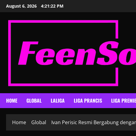
Skip
August 6, 2026
4:21:23 PM
to
content
HOME
GLOBAL
LALIGA
LIGA PRANCIS
LIGA PREMI
Home
Global
Ivan Perisic Resmi Bergabung denga