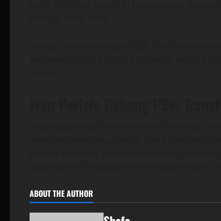
Serie A ini juga memiliki kemampuan fleksibe
sebagai wing-back.
Dengan kontrak hingga 2027, PSV memberikan
bertahan dalam kondisi kompetitif selama 
transisi.
Ivan Perisic Gabung PSV: Trans
Kepindahan Ivan Perisic ke PSV Eindhoven men
mendapatkan pengalaman dan kepemimpinan di
proyek ambisius yang masih selaras dengan s
satu transfer tersukses di Eredivisie musim 
ABOUT THE AUTHOR
Shafa