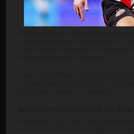
Dalam wawancara singkat usai penandatangan
menghadapi tantangan baru bersama PSV. “Sa
Target saya jelas: membantu tim meraih gela
katanya dengan penuh semangat.
Ia juga menambahkan bahwa proyek yang dita
senang dengan filosofi permainan mereka dan
baik di dalam maupun luar lapangan.”
Tambahan Pengalaman untuk Tim Muda
Kedatangan Perisic diyakini akan memberika
pemain muda. Selain bisa menjadi mentor, p