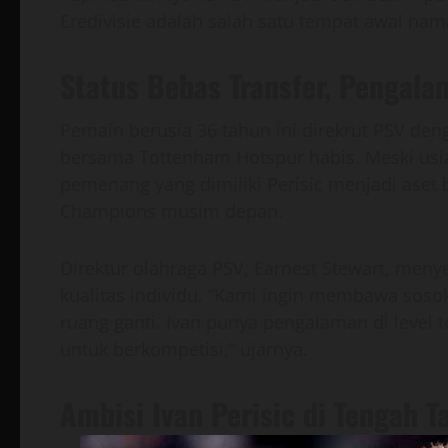
Eredivisie adalah salah satu tempat awal nam
Status Bebas Transfer, Pengala
Pemain berusia 36 tahun ini direkrut PSV den
bersama Tottenham Hotspur habis. Meski usi
pemenang yang dimiliki Perisic menjadi aset 
Champions musim depan.
Direktur olahraga PSV, Earnest Stewart, meny
kualitas individu. “Kami ingin membawa sosok
ruang ganti. Ivan punya pengalaman di level t
untuk berkompetisi,” ujarnya.
Ambisi Ivan Perisic di Tengah 