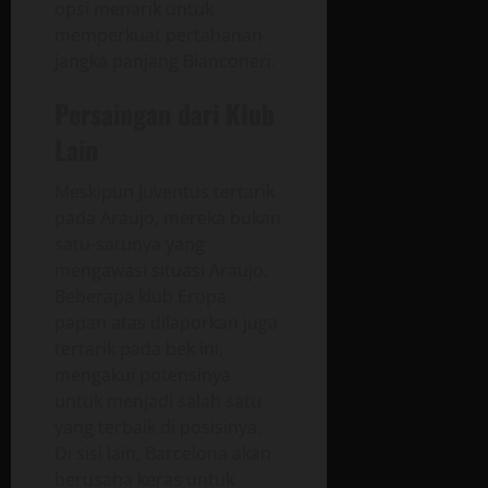
opsi menarik untuk
memperkuat pertahanan
jangka panjang Bianconeri.
Persaingan dari Klub
Lain
Meskipun Juventus tertarik
pada Araujo, mereka bukan
satu-satunya yang
mengawasi situasi Araujo.
Beberapa klub Eropa
papan atas dilaporkan juga
tertarik pada bek ini,
mengakui potensinya
untuk menjadi salah satu
yang terbaik di posisinya.
Di sisi lain, Barcelona akan
berusaha keras untuk