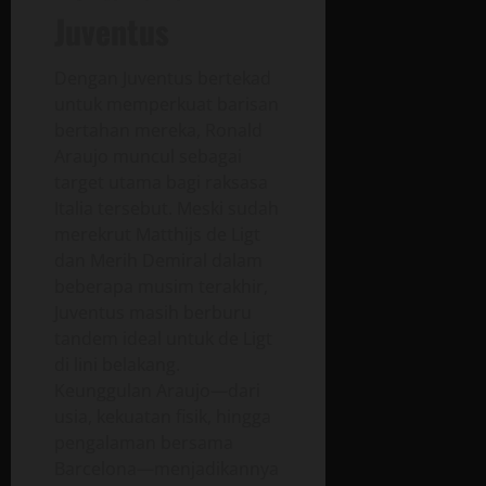
Juventus
Dengan Juventus bertekad
untuk memperkuat barisan
bertahan mereka, Ronald
Araujo muncul sebagai
target utama bagi raksasa
Italia tersebut. Meski sudah
merekrut Matthijs de Ligt
dan Merih Demiral dalam
beberapa musim terakhir,
Juventus masih berburu
tandem ideal untuk de Ligt
di lini belakang.
Keunggulan Araujo—dari
usia, kekuatan fisik, hingga
pengalaman bersama
Barcelona—menjadikannya