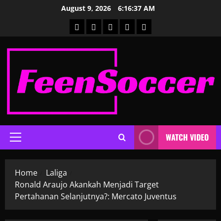
Skip
August 9, 2026
6:16:38 AM
to
Home
Global
Laliga
Liga
Liga
content
Prancis
Premier
WATCH VIDEO
Primary
Menu
Home
Laliga
Ronald Araujo Akankah Menjadi Target
Pertahanan Selanjutnya?: Mercato Juventus