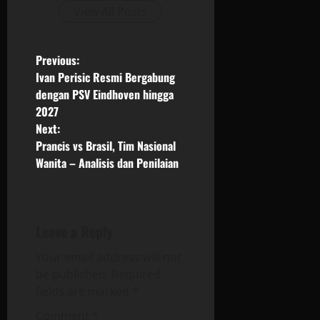
View All Posts
P
Previous:
Ivan Perisic Resmi Bergabung
o
dengan PSV Eindhoven hingga
2027
s
Next:
Prancis vs Brasil, Tim Nasional
t
Wanita – Analisis dan Penilaian
n
a
Leave a Reply
v
Your email address will not
i
be published.
Required
fields are marked
*
g
Comment
*