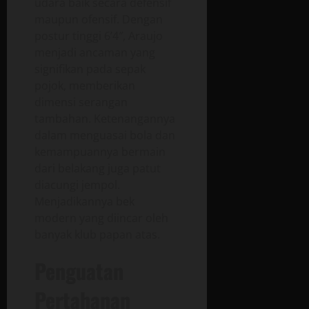
udara baik secara defensif
maupun ofensif. Dengan
postur tinggi 6’4″, Araujo
menjadi ancaman yang
signifikan pada sepak
pojok, memberikan
dimensi serangan
tambahan. Ketenangannya
dalam menguasai bola dan
kemampuannya bermain
dari belakang juga patut
diacungi jempol.
Menjadikannya bek
modern yang diincar oleh
banyak klub papan atas.
Penguatan
Pertahanan