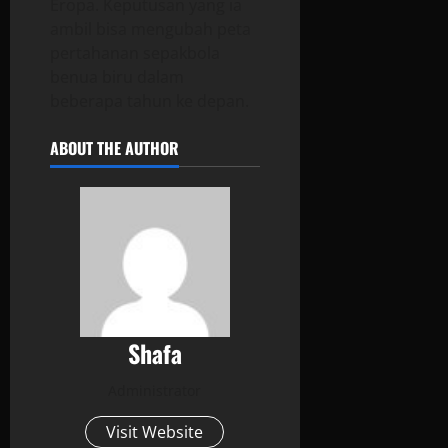
Eropa. Keputusan yang ia
ambil bisa mengubah peta
pertahanan sepakbola
benua biru dalam
beberapa tahun ke depan.
ABOUT THE AUTHOR
Shafa
Administrator
Visit Website