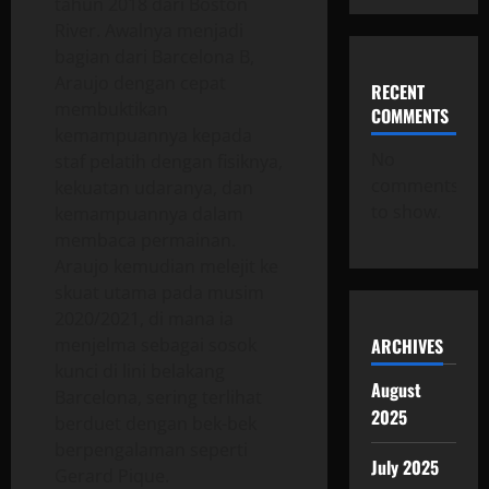
tahun 2018 dari Boston
River. Awalnya menjadi
bagian dari Barcelona B,
Araujo dengan cepat
RECENT
membuktikan
COMMENTS
kemampuannya kepada
No
staf pelatih dengan fisiknya,
comments
kekuatan udaranya, dan
to show.
kemampuannya dalam
membaca permainan.
Araujo kemudian melejit ke
skuat utama pada musim
2020/2021, di mana ia
ARCHIVES
menjelma sebagai sosok
kunci di lini belakang
August
Barcelona, sering terlihat
2025
berduet dengan bek-bek
berpengalaman seperti
July 2025
Gerard Pique.