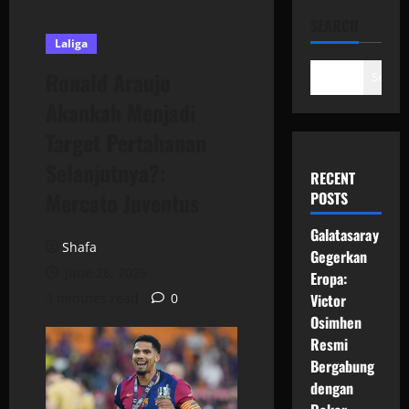
SEARCH
Laliga
Ronald Araujo
Search
Akankah Menjadi
Target Pertahanan
Selanjutnya?:
RECENT
Mercato Juventus
POSTS
Galatasaray
Shafa
Gegerkan
June 28, 2025
Eropa:
3 minutes read
0
Victor
Osimhen
Resmi
Bergabung
dengan