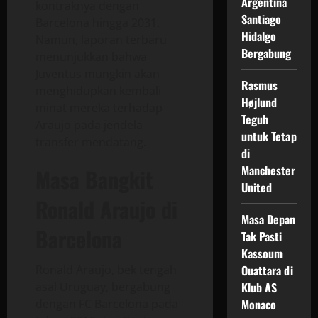
Argentina
kontraknya dengan
Santiago
Barcelona hingga 2031.
Hidalgo
Namun, laporan terbaru
Bergabung
menunjukkan bahwa
Juventus mungkin akan
Rasmus
menghidupkan kembali
Højlund
minat mereka terhadap
Teguh
Araujo pada jendela
untuk Tetap
transfer mendatang.
di
Manchester
Masa Bangkit
United
Ronald Araujo di
Masa Depan
Barcelona
Tak Pasti
Kassoum
Ouattara di
Ronald Araujo, bek tengah
Klub AS
asal Uruguay, bergabung
Monaco
dengan FC Barcelona pada