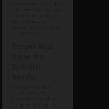
mempertahankan Araujo di
tengah ketidakpastian yang
terus tumbuh mengenai
skuat mereka dan
kebutuhan akan stabilitas
di lini belakang.
Prospek Masa
Depan dan
Spekulasi
Transfer
Menghadapi jendela
transfer yang semakin
dekat, masa depan Ronald
Araujo tergantung pada