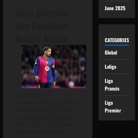
June 2025
Gaya Bermain
dan Kelebihan
Ronald Araujo
CATEGORIES
Global
Laliga
Liga
Prancis
Dikenal karena
Liga
pertahanannya yang tegas,
Araujo adalah bek tengah
Premier
yang tangguh yang unggul
dalam situasi satu lawan
satu dan mendominasi