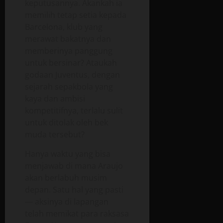
keputusannya. Akankah ia
memilih tetap setia kepada
Barcelona, klub yang
merawat bakatnya dan
memberinya panggung
untuk bersinar? Ataukah
godaan Juventus, dengan
sejarah sepakbola yang
kaya dan ambisi
kompetitifnya, terlalu sulit
untuk ditolak oleh bek
muda tersebut?
Hanya waktu yang bisa
menjawab di mana Araujo
akan berlabuh musim
depan. Satu hal yang pasti
— aksinya di lapangan
telah memikat para raksasa