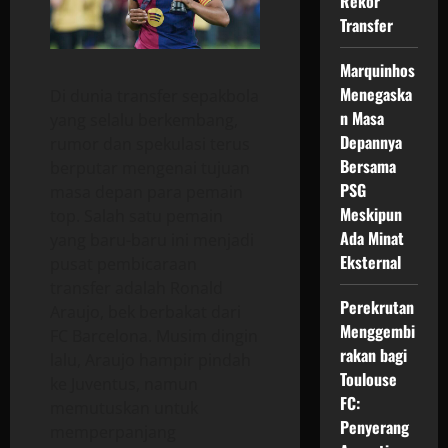
Rekor
Transfer
Marquinhos
Menegaska
Di dunia transfer sepakbola
n Masa
yang selalu berkembang,
Depannya
rumor dan spekulasi terus
Bersama
berputar mengenai tujuan
PSG
masa depan para pemain
Meskipun
top. Salah satu pemain
Ada Minat
yang baru-baru ini menjadi
Eksternal
pusat pembicaraan
transfer adalah Ronald
Perekrutan
Araujo, bek berbakat dari
Menggembi
FC Barcelona. Musim dingin
rakan bagi
lalu, Araujo hampir pindah
Toulouse
ke Juventus, namun
FC:
memutuskan untuk
Penyerang
memperpanjang